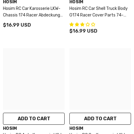
VENDOR:
VENDOR:
HOSIM
HOSIM
Hosim RC Car Karosserie LKW-
Hosim RC Car Shell Truck Body
Chassis 174 Racer Abdeckung
G174 Racer Cover Parts 74-
Teile 74-001 Für G174 RC Car
002 Für G174 RC Car
$16.99 USD
$16.99 USD
ADD TO CART
ADD TO CART
VENDOR:
VENDOR:
HOSIM
HOSIM