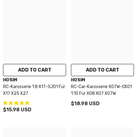
ADD TO CART
ADD TO CART
VENDOR:
VENDOR:
HOSIM
HOSIM
RC-Karosserie 1:8 X17-SJ01 Für
RC-Car-Karosserie X07W-CK01
X17 X25 X27
1:10 Für X08 X07 X07W
$18.98 USD
$15.98 USD