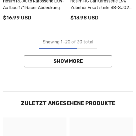
Hosim RC Auto Karosserie LKW-
Hosim RC Car Karosserie LKW
Aufbau 171 Racer Abdeckung
Zubehör Ersatzteile 38-SJ02
Teile 71-001 Für G171 RC Auto
9138 Q903 RC Auto (Orange)
$16.99 USD
$13.98 USD
Showing
1
-
20
of 30 total
SHOW MORE
ZULETZT ANGESEHENE PRODUKTE