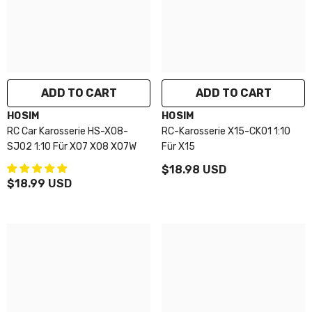
ADD TO CART
ADD TO CART
VENDOR:
VENDOR:
HOSIM
HOSIM
RC Car Karosserie HS-X08-
RC-Karosserie X15-CK01 1:10
SJ02 1:10 Für X07 X08 X07W
Für X15
$18.98 USD
$18.99 USD