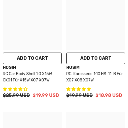
ADD TO CART
ADD TO CART
VENDOR:
VENDOR:
HOSIM
HOSIM
RC Car Body Shell 1:0 X15W-
RC-Karosserie 1:10 HS-11-B Für
CK01 Für X15W X07 X07W
X07 X08 X07W
$25.99 USD
$19.99 USD
$19.99 USD
$18.98 USD