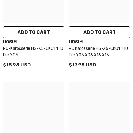
Γ
ADD TO CART
ADD TO CART
VENDOR:
VENDOR:
HOSIM
HOSIM
RC-Karosserie HS-X5-CK01 1:10
RC Karosserie HS-X6-CK01 1:10
Für X05
Für X05 X06 X16 X15
$18.98 USD
$17.98 USD